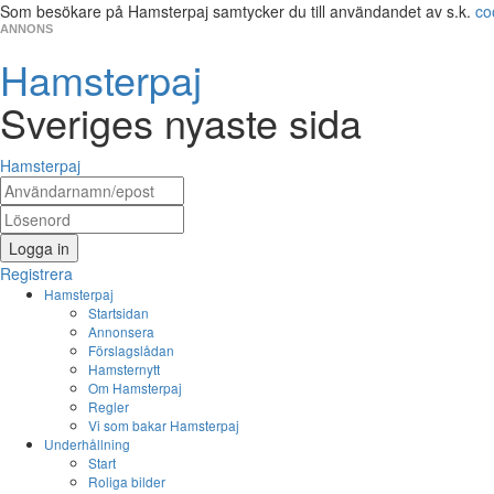
Som besökare på Hamsterpaj samtycker du till användandet av s.k.
co
ANNONS
Hamsterpaj
Sveriges nyaste sida
Hamsterpaj
Logga in
Registrera
Hamsterpaj
Startsidan
Annonsera
Förslagslådan
Hamsternytt
Om Hamsterpaj
Regler
Vi som bakar Hamsterpaj
Underhållning
Start
Roliga bilder