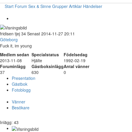
Start
Forum
Sex & Sinne
Grupper
Artiklar
Händelser
fridisen
tjej
34
Senast 2014-11-27 20:11
Göteborg
Fuck it, im young
Medlem sedan
Specialstatus
Födelsedag
2013-11-08
Hjälte
1992-02-19
Foruminlägg
Gästboksinlägg
Antal vänner
37
630
0
Presentation
Gästbok
Fotoblogg
Vänner
Besökare
Inlägg: 43