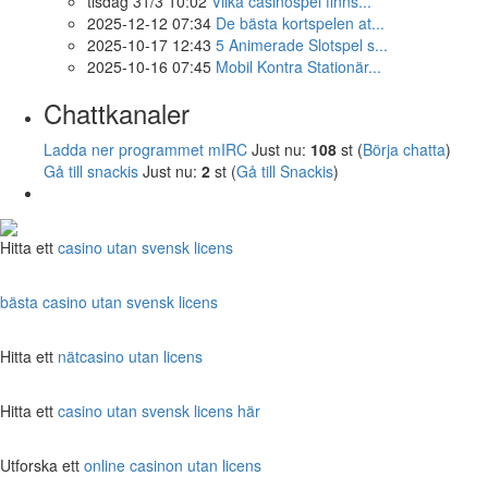
tisdag 31/3 10:02
Vilka casinospel finns...
2025-12-12 07:34
De bästa kortspelen at...
2025-10-17 12:43
5 Animerade Slotspel s...
2025-10-16 07:45
Mobil Kontra Stationär...
Chattkanaler
Ladda ner programmet mIRC
Just nu:
108
st (
Börja chatta
)
Gå till snackis
Just nu:
2
st (
Gå till Snackis
)
Hitta ett
casino utan svensk licens
bästa casino utan svensk licens
Hitta ett
nätcasino utan licens
Hitta ett
casino utan svensk licens här
Utforska ett
online casinon utan licens