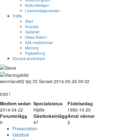
Körkortsfrågor
Lösenordsgenerator
Träffa
Start
Snackis
Galleriet
Gissa Åldern
Sök medlemmar
Memory
Pajkastning
Slumpa användare
wermland92
tjej
33
Senast 2014-05-26 09:32
trött !
Medlem sedan
Specialstatus
Födelsedag
2014-04-22
Hjälte
1992-10-20
Foruminlägg
Gästboksinlägg
Antal vänner
0
47
2
Presentation
Gästbok