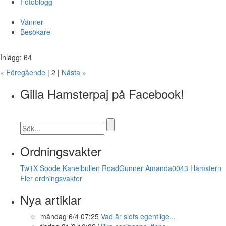
Fotoblogg
Vänner
Besökare
Inlägg: 64
« Föregående
| 2 |
Nästa »
Gilla Hamsterpaj på Facebook!
Ordningsvakter
Tw1X
Soode
Kanelbullen
RoadGunner
Amanda0043
Hamstern
Fler ordningsvakter
Nya artiklar
måndag 6/4 07:25
Vad är slots egentlige...