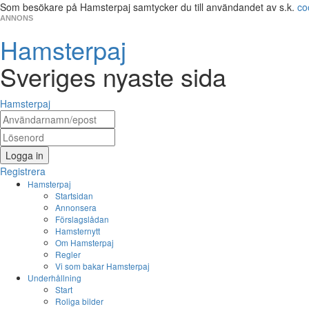
Som besökare på Hamsterpaj samtycker du till användandet av s.k.
co
ANNONS
Hamsterpaj
Sveriges nyaste sida
Hamsterpaj
Logga in
Registrera
Hamsterpaj
Startsidan
Annonsera
Förslagslådan
Hamsternytt
Om Hamsterpaj
Regler
Vi som bakar Hamsterpaj
Underhållning
Start
Roliga bilder