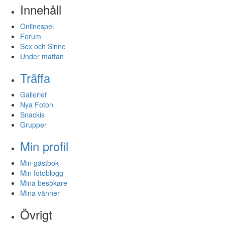
Innehåll
Onlinespel
Forum
Sex och Sinne
Under mattan
Träffa
Galleriet
Nya Foton
Snackis
Grupper
Min profil
Min gästbok
Min fotoblogg
Mina besökare
Mina vänner
Övrigt