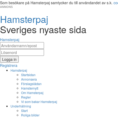
Som besökare på Hamsterpaj samtycker du till användandet av s.k.
co
ANNONS
Hamsterpaj
Sveriges nyaste sida
Hamsterpaj
Logga in
Registrera
Hamsterpaj
Startsidan
Annonsera
Förslagslådan
Hamsternytt
Om Hamsterpaj
Regler
Vi som bakar Hamsterpaj
Underhållning
Start
Roliga bilder