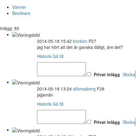
Vänner
Besökare
Inlägg: 85
2014-05-18 15:42
bonbon
P27
jag har hört att det är ganska dåligt, äre det?
Historik
Gå till
Privat inlägg
Skicka
2014-05-18 13:24
alfonsaberg
F28
jajjamän
Historik
Gå till
Privat inlägg
Skicka