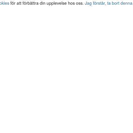
okies
för att förbättra din upplevelse hos oss.
Jag förstår, ta bort denna