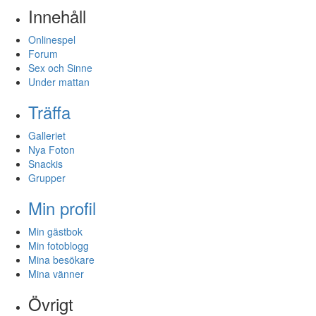
Innehåll
Onlinespel
Forum
Sex och Sinne
Under mattan
Träffa
Galleriet
Nya Foton
Snackis
Grupper
Min profil
Min gästbok
Min fotoblogg
Mina besökare
Mina vänner
Övrigt