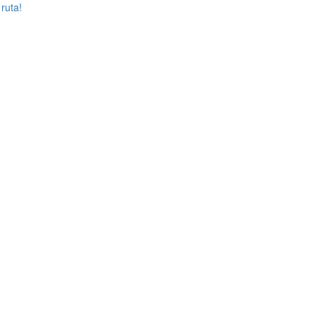
 ruta!