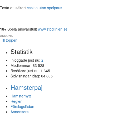
Testa ett säkert
casino utan spelpaus
18+
Spela ansvarsfullt
www.stödlinjen.se
ANNONS
Till toppen
Statistik
Inloggade just nu:
2
Medlemmar:
63 528
Besökare just nu:
1 645
Sidvisningar idag:
64 605
Hamsterpaj
Hamsternytt
Regler
Förslagslådan
Annonsera