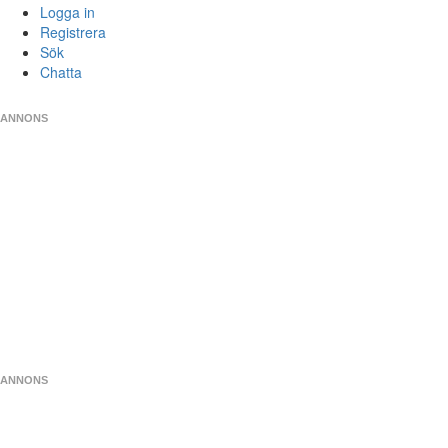
Logga in
Registrera
Sök
Chatta
ANNONS
ANNONS