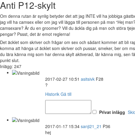
Anti P12-skylt
Om denna rutan är synlig betyder det att jag INTE vill ha jobbiga gäs
jag vill ha camsex eller om jag vill lägga till personen på msn “Hej msn?
camsexare? Är du en groomer? Vill du äckla dig på msn och störa tjejer 
pengar? Pssst, det är emot reglerna!
Det äcklet som skriver och frågar om sex och sådant kommer att bli 
komma att hänga ut äcklet som skriver och pussar, smeker, ber om msn
du lära känna mig som har denna skylt aktiverad, lär känna mig, sen 
punkt slut.
Inlägg: 247
2017-02-27 10:51
asitsivk
F28
?
Historik
Gå till
Privat inlägg
Ski
2017-01-17 15:34
sanji21_21
P36
hej