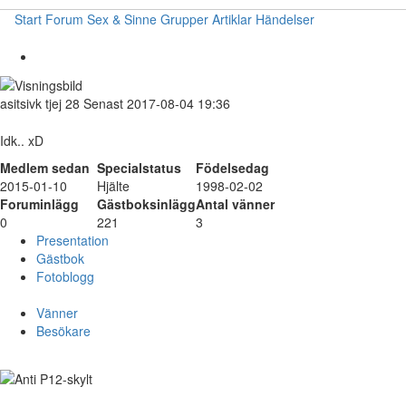
Start
Forum
Sex & Sinne
Grupper
Artiklar
Händelser
asitsivk
tjej
28
Senast 2017-08-04 19:36
Idk.. xD
Medlem sedan
Specialstatus
Födelsedag
2015-01-10
Hjälte
1998-02-02
Foruminlägg
Gästboksinlägg
Antal vänner
0
221
3
Presentation
Gästbok
Fotoblogg
Vänner
Besökare