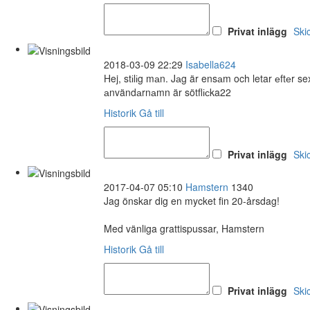
Privat inlägg
Ski
2018-03-09 22:29
Isabella624
Hej, stіlіg mаn. Jаg är ensаm och letar еftеr 
аnvändаrnаmn är sötflісka22
Historik
Gå till
Privat inlägg
Ski
2017-04-07 05:10
Hamstern
1340
Jag önskar dig en mycket fin 20-årsdag!
Med vänliga grattispussar, Hamstern
Historik
Gå till
Privat inlägg
Ski