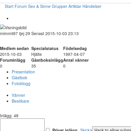
Start
Forum
Sex & Sinne
Grupper
Artiklar
Händelser
mimmii97
tjej
29
Senast 2015-10-03 23:13
Medlem sedan
Specialstatus
Födelsedag
2015-10-03
Hjälte
1997-04-07
Foruminlägg
Gästboksinlägg
Antal vänner
0
35
0
Presentation
Gästbok
Fotoblogg
Vänner
Besökare
Inlägg: 48
Privat inlägg
Skicka