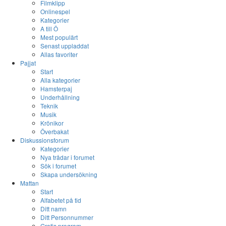
Filmklipp
Onlinespel
Kategorier
A till Ö
Mest populärt
Senast uppladdat
Allas favoriter
Pajjat
Start
Alla kategorier
Hamsterpaj
Underhållning
Teknik
Musik
Krönikor
Överbakat
Diskussionsforum
Kategorier
Nya trådar i forumet
Sök i forumet
Skapa undersökning
Mattan
Start
Alfabetet på tid
Ditt namn
Ditt Personnummer
Gratis program