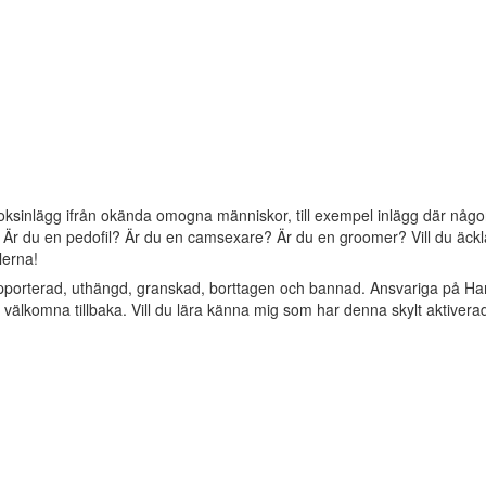
oksinlägg ifrån okända omogna människor, till exempel inlägg där någon 
? Är du en pedofil? Är du en camsexare? Är du en groomer? Vill du äckla 
lerna!
apporterad, uthängd, granskad, borttagen och bannad. Ansvariga på Ha
älkomna tillbaka. Vill du lära känna mig som har denna skylt aktivera