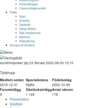
Körkortsfrågor
Lösenordsgenerator
Träffa
Start
Snackis
Galleriet
Gissa Åldern
Sök medlemmar
Memory
Pajkastning
Slumpa användare
sunshinepower
tjej
23
Senast 2023-08-03 12:15
Tjolahopp
Medlem sedan
Specialstatus
Födelsedag
2015-12-31
Hjälte
2002-10-09
Foruminlägg
Gästboksinlägg
Antal vänner
9
1 149
178
Presentation
Gästbok