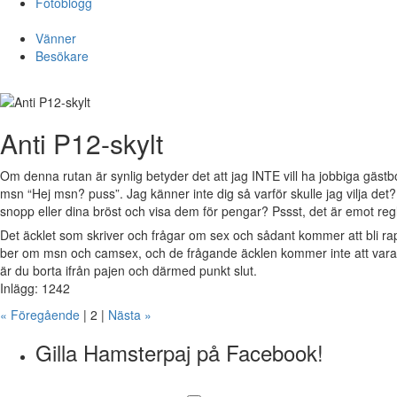
Fotoblogg
Vänner
Besökare
Anti P12-skylt
Om denna rutan är synlig betyder det att jag INTE vill ha jobbiga gästb
msn “Hej msn? puss”. Jag känner inte dig så varför skulle jag vilja det
snopp eller dina bröst och visa dem för pengar? Pssst, det är emot reg
Det äcklet som skriver och frågar om sex och sådant kommer att bli r
ber om msn och camsex, och de frågande äcklen kommer inte att vara v
är du borta ifrån pajen och därmed punkt slut.
Inlägg: 1242
« Föregående
| 2 |
Nästa »
Gilla Hamsterpaj på Facebook!