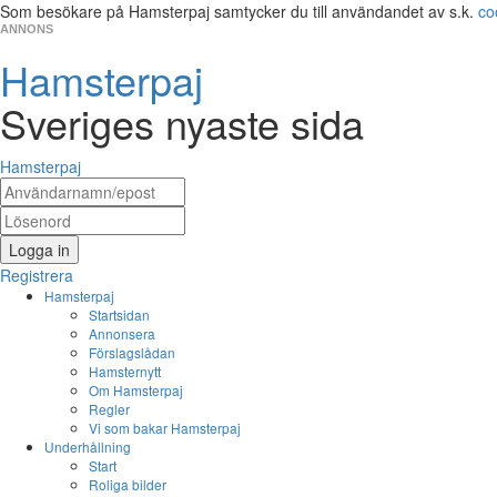
Som besökare på Hamsterpaj samtycker du till användandet av s.k.
co
ANNONS
Hamsterpaj
Sveriges nyaste sida
Hamsterpaj
Logga in
Registrera
Hamsterpaj
Startsidan
Annonsera
Förslagslådan
Hamsternytt
Om Hamsterpaj
Regler
Vi som bakar Hamsterpaj
Underhållning
Start
Roliga bilder