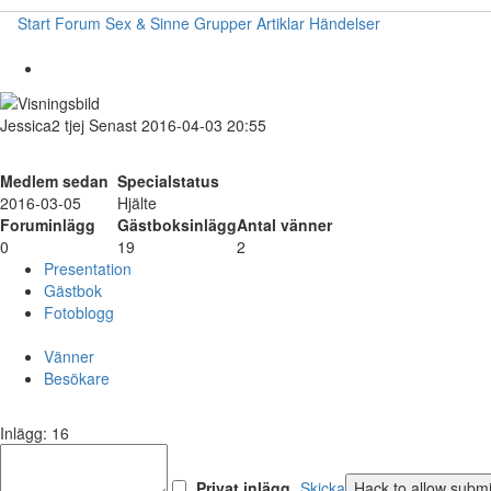
Start
Forum
Sex & Sinne
Grupper
Artiklar
Händelser
Jessica2
tjej
Senast 2016-04-03 20:55
Medlem sedan
Specialstatus
2016-03-05
Hjälte
Foruminlägg
Gästboksinlägg
Antal vänner
0
19
2
Presentation
Gästbok
Fotoblogg
Vänner
Besökare
Inlägg: 16
Privat inlägg
Skicka