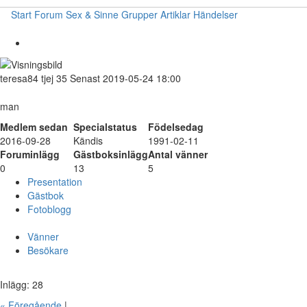
Start
Forum
Sex & Sinne
Grupper
Artiklar
Händelser
teresa84
tjej
35
Senast 2019-05-24 18:00
man
Medlem sedan
Specialstatus
Födelsedag
2016-09-28
Kändis
1991-02-11
Foruminlägg
Gästboksinlägg
Antal vänner
0
13
5
Presentation
Gästbok
Fotoblogg
Vänner
Besökare
Inlägg: 28
« Föregående
|