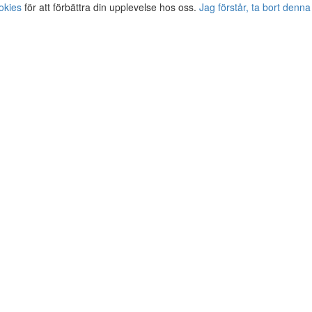
okies
för att förbättra din upplevelse hos oss.
Jag förstår, ta bort denna