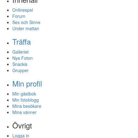
Onlinespel
Forum
Sex och Sinne
Under mattan
Träffa
Galleriet
Nya Foton
Snackis
Grupper
Min profil
Min gästbok
Min fotoblogg
Mina besökare
Mina vänner
Övrigt
Logga in