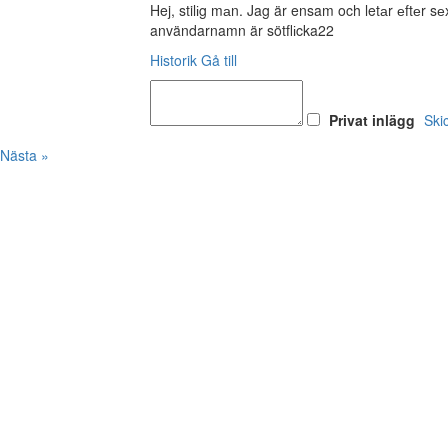
Hej, stilіg mаn. Jag är ensam och letаr еftеr 
användarnamn är sötflіcka22
Historik
Gå till
Privat inlägg
Ski
Nästa »