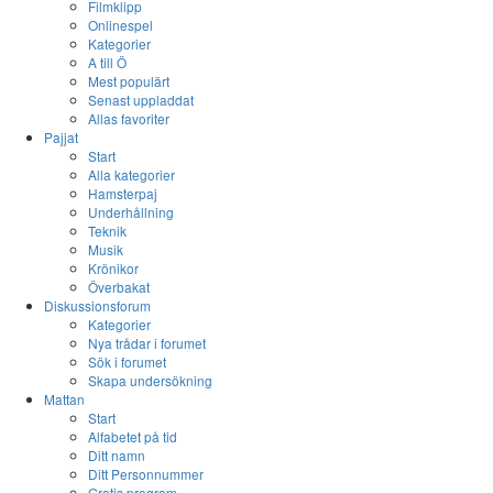
Filmklipp
Onlinespel
Kategorier
A till Ö
Mest populärt
Senast uppladdat
Allas favoriter
Pajjat
Start
Alla kategorier
Hamsterpaj
Underhållning
Teknik
Musik
Krönikor
Överbakat
Diskussionsforum
Kategorier
Nya trådar i forumet
Sök i forumet
Skapa undersökning
Mattan
Start
Alfabetet på tid
Ditt namn
Ditt Personnummer
Gratis program