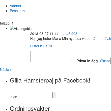
Vänner
Besökare
Inlägg: 1
2018-08-27 11:44
maria8f908
Hej, jag heter Maria Min nya sex video här
http://v.
Historik
Gå till
Privat inlägg
Skicka
Nästa »
Gilla Hamsterpaj på Facebook!
Ordningsvakter