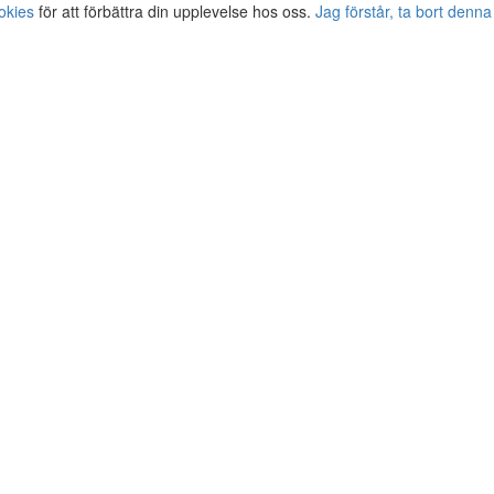
okies
för att förbättra din upplevelse hos oss.
Jag förstår, ta bort denna