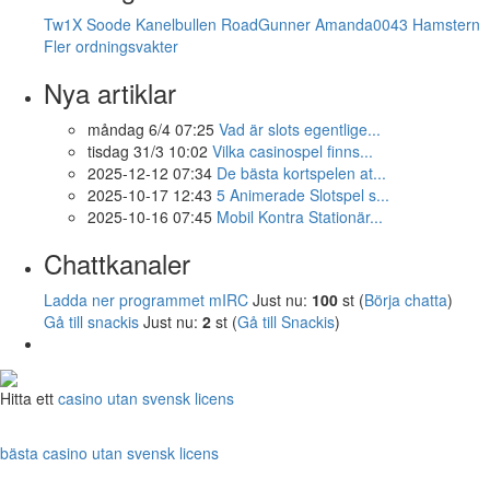
Tw1X
Soode
Kanelbullen
RoadGunner
Amanda0043
Hamstern
Fler ordningsvakter
Nya artiklar
måndag 6/4 07:25
Vad är slots egentlige...
tisdag 31/3 10:02
Vilka casinospel finns...
2025-12-12 07:34
De bästa kortspelen at...
2025-10-17 12:43
5 Animerade Slotspel s...
2025-10-16 07:45
Mobil Kontra Stationär...
Chattkanaler
Ladda ner programmet mIRC
Just nu:
100
st (
Börja chatta
)
Gå till snackis
Just nu:
2
st (
Gå till Snackis
)
Hitta ett
casino utan svensk licens
bästa casino utan svensk licens