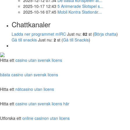
2025-12-12 07:34
De bästa kortspelen at...
2025-10-17 12:43
5 Animerade Slotspel s...
2025-10-16 07:45
Mobil Kontra Stationär...
Chattkanaler
Ladda ner programmet mIRC
Just nu:
82
st (
Börja chatta
)
Gå till snackis
Just nu:
2
st (
Gå till Snackis
)
Hitta ett
casino utan svensk licens
bästa casino utan svensk licens
Hitta ett
nätcasino utan licens
Hitta ett
casino utan svensk licens här
Utforska ett
online casinon utan licens