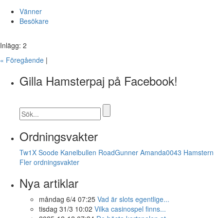
Vänner
Besökare
Inlägg: 2
« Föregående
|
Gilla Hamsterpaj på Facebook!
Ordningsvakter
Tw1X
Soode
Kanelbullen
RoadGunner
Amanda0043
Hamstern
Fler ordningsvakter
Nya artiklar
måndag 6/4 07:25
Vad är slots egentlige...
tisdag 31/3 10:02
Vilka casinospel finns...