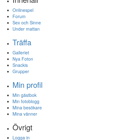
Onlinespel
Forum
Sex och Sinne
Under mattan
Träffa
Galleriet
Nya Foton
Snackis
Grupper
Min profil
Min gästbok
Min fotoblogg
Mina besökare
Mina vänner
Övrigt
Logga in