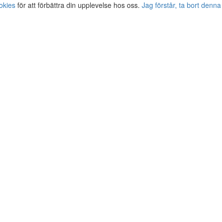
okies
för att förbättra din upplevelse hos oss.
Jag förstår, ta bort denna