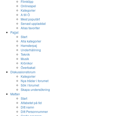
Filmklipp
Onlinespel
Kategorier
A till Ö
Mest populärt
Senast uppladdat
Allas favoriter
Pajjat
Start
Alla kategorier
Hamsterpaj
Underhållning
Teknik
Musik
Krönikor
Överbakat
Diskussionsforum
Kategorier
Nya trådar i forumet
Sök i forumet
Skapa undersökning
Mattan
Start
Alfabetet på tid
Ditt namn
Ditt Personnummer
Gratis program