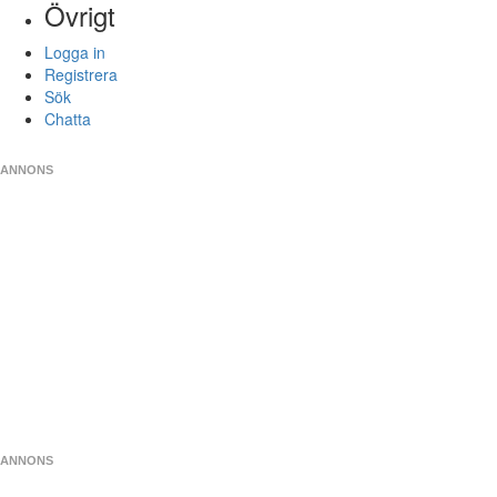
Övrigt
Logga in
Registrera
Sök
Chatta
ANNONS
ANNONS