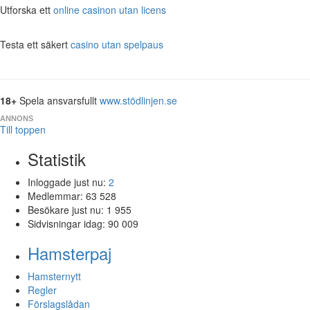
Utforska ett
online casinon utan licens
Testa ett säkert
casino utan spelpaus
18+
Spela ansvarsfullt
www.stödlinjen.se
ANNONS
Till toppen
Statistik
Inloggade just nu:
2
Medlemmar:
63 528
Besökare just nu:
1 955
Sidvisningar idag:
90 009
Hamsterpaj
Hamsternytt
Regler
Förslagslådan