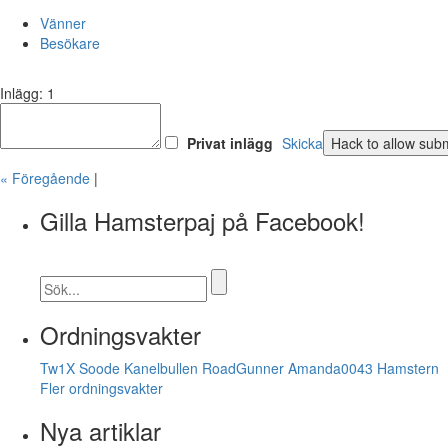
Vänner
Besökare
Inlägg: 1
Privat inlägg
Skicka
« Föregående
|
Gilla Hamsterpaj på Facebook!
Ordningsvakter
Tw1X
Soode
Kanelbullen
RoadGunner
Amanda0043
Hamstern
Fler ordningsvakter
Nya artiklar