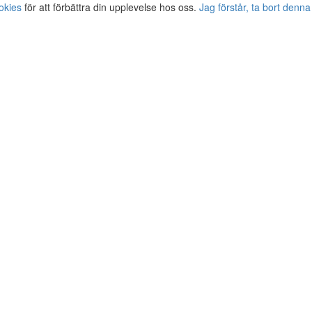
okies
för att förbättra din upplevelse hos oss.
Jag förstår, ta bort denna