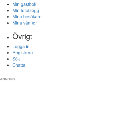
Min gästbok
Min fotoblogg
Mina besökare
Mina vänner
Övrigt
Logga in
Registrera
Sök
Chatta
ANNONS