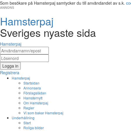
Som besökare på Hamsterpaj samtycker du till användandet av s.k.
co
ANNONS
Hamsterpaj
Sveriges nyaste sida
Hamsterpaj
Logga in
Registrera
Hamsterpaj
Startsidan
Annonsera
Förslagslådan
Hamsternytt
Om Hamsterpaj
Regler
Vi som bakar Hamsterpaj
Underhållning
Start
Roliga bilder