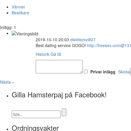
Vänner
Besökare
Inlägg: 1
2019-10-10 20:03
distdisrevi827
Best dating service GOGO!
http://freesex.com@1
Historik
Gå till
Privat inlägg
Skicka
Nästa »
Gilla Hamsterpaj på Facebook!
Ordningsvakter