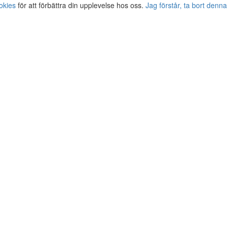
okies
för att förbättra din upplevelse hos oss.
Jag förstår, ta bort denna