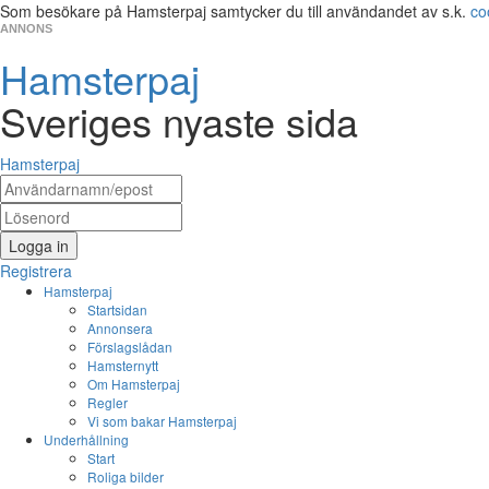
Som besökare på Hamsterpaj samtycker du till användandet av s.k.
co
ANNONS
Hamsterpaj
Sveriges nyaste sida
Hamsterpaj
Logga in
Registrera
Hamsterpaj
Startsidan
Annonsera
Förslagslådan
Hamsternytt
Om Hamsterpaj
Regler
Vi som bakar Hamsterpaj
Underhållning
Start
Roliga bilder