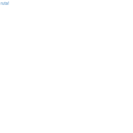
 ruta!