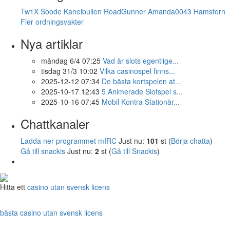
Tw1X
Soode
Kanelbullen
RoadGunner
Amanda0043
Hamstern
Fler ordningsvakter
Nya artiklar
måndag 6/4 07:25
Vad är slots egentlige...
tisdag 31/3 10:02
Vilka casinospel finns...
2025-12-12 07:34
De bästa kortspelen at...
2025-10-17 12:43
5 Animerade Slotspel s...
2025-10-16 07:45
Mobil Kontra Stationär...
Chattkanaler
Ladda ner programmet mIRC
Just nu:
101
st (
Börja chatta
)
Gå till snackis
Just nu:
2
st (
Gå till Snackis
)
Hitta ett
casino utan svensk licens
bästa casino utan svensk licens