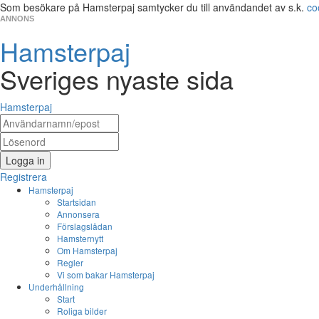
Som besökare på Hamsterpaj samtycker du till användandet av s.k.
co
ANNONS
Hamsterpaj
Sveriges nyaste sida
Hamsterpaj
Logga in
Registrera
Hamsterpaj
Startsidan
Annonsera
Förslagslådan
Hamsternytt
Om Hamsterpaj
Regler
Vi som bakar Hamsterpaj
Underhållning
Start
Roliga bilder