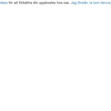
okies
för att förbättra din upplevelse hos oss.
Jag förstår, ta bort denna