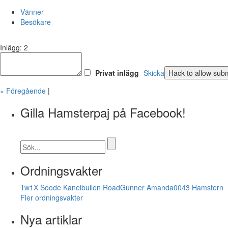
Vänner
Besökare
Inlägg: 2
Privat inlägg
Skicka
« Föregående
|
Gilla Hamsterpaj på Facebook!
Ordningsvakter
Tw1X
Soode
Kanelbullen
RoadGunner
Amanda0043
Hamstern
Fler ordningsvakter
Nya artiklar