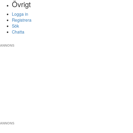
Övrigt
Logga in
Registrera
Sök
Chatta
ANNONS
ANNONS