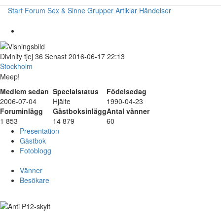
Start
Forum
Sex & Sinne
Grupper
Artiklar
Händelser
Divinity
tjej
36
Senast 2016-06-17 22:13
Stockholm
Meep!
Medlem sedan
Specialstatus
Födelsedag
2006-07-04
Hjälte
1990-04-23
Foruminlägg
Gästboksinlägg
Antal vänner
1 853
14 879
60
Presentation
Gästbok
Fotoblogg
Vänner
Besökare