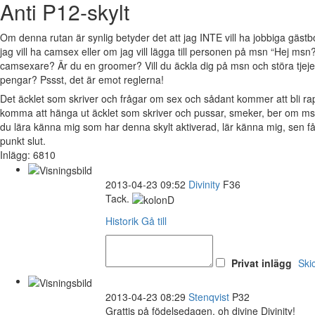
Anti P12-skylt
Om denna rutan är synlig betyder det att jag INTE vill ha jobbiga gäs
jag vill ha camsex eller om jag vill lägga till personen på msn “Hej msn?
camsexare? Är du en groomer? Vill du äckla dig på msn och störa tjejer 
pengar? Pssst, det är emot reglerna!
Det äcklet som skriver och frågar om sex och sådant kommer att bli 
komma att hänga ut äcklet som skriver och pussar, smeker, ber om msn
du lära känna mig som har denna skylt aktiverad, lär känna mig, sen 
punkt slut.
Inlägg: 6810
2013-04-23 09:52
Divinity
F36
Tack.
Historik
Gå till
Privat inlägg
Ski
2013-04-23 08:29
Stenqvist
P32
Grattis på födelsedagen, oh divine Divinity!