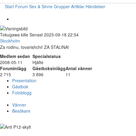
Start
Forum
Sex & Sinne
Grupper
Artiklar
Händelser
Tokugawa
kille
Senast 2023-09-18 22:54
Stockholm
Za rodinu, tovarishchi! ZA STALINA!
Medlem sedan
Specialstatus
2008-05-11
Hjälte
Foruminlägg
Gästboksinlägg
Antal vänner
2 715
3 896
11
Presentation
Gästbok
Fotoblogg
Vänner
Besökare