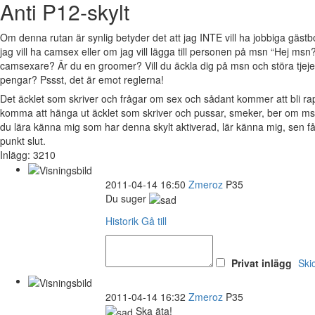
Anti P12-skylt
Om denna rutan är synlig betyder det att jag INTE vill ha jobbiga gäs
jag vill ha camsex eller om jag vill lägga till personen på msn “Hej msn?
camsexare? Är du en groomer? Vill du äckla dig på msn och störa tjejer 
pengar? Pssst, det är emot reglerna!
Det äcklet som skriver och frågar om sex och sådant kommer att bli 
komma att hänga ut äcklet som skriver och pussar, smeker, ber om msn
du lära känna mig som har denna skylt aktiverad, lär känna mig, sen 
punkt slut.
Inlägg: 3210
2011-04-14 16:50
Zmeroz
P35
Du suger
Historik
Gå till
Privat inlägg
Ski
2011-04-14 16:32
Zmeroz
P35
Ska äta!