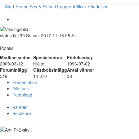
Start
Forum
Sex & Sinne
Grupper
Artiklar
Händelser
status
tjej
30
Senast 2017-11-16 08:31
Potatis
Medlem sedan
Specialstatus
Födelsedag
2009-03-12
Hjälte
1996-07-02
Foruminlägg
Gästboksinlägg
Antal vänner
518
14 370
38
Presentation
Gästbok
Fotoblogg
Vänner
Besökare