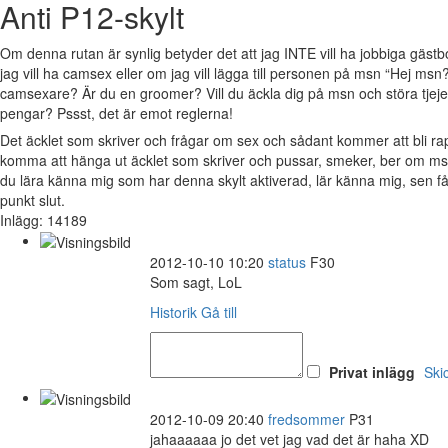
Anti P12-skylt
Om denna rutan är synlig betyder det att jag INTE vill ha jobbiga gäs
jag vill ha camsex eller om jag vill lägga till personen på msn “Hej msn?
camsexare? Är du en groomer? Vill du äckla dig på msn och störa tjejer 
pengar? Pssst, det är emot reglerna!
Det äcklet som skriver och frågar om sex och sådant kommer att bli 
komma att hänga ut äcklet som skriver och pussar, smeker, ber om msn
du lära känna mig som har denna skylt aktiverad, lär känna mig, sen 
punkt slut.
Inlägg: 14189
2012-10-10 10:20
status
F30
Som sagt, LoL
Historik
Gå till
Privat inlägg
Ski
2012-10-09 20:40
fredsommer
P31
jahaaaaaa jo det vet jag vad det är haha XD