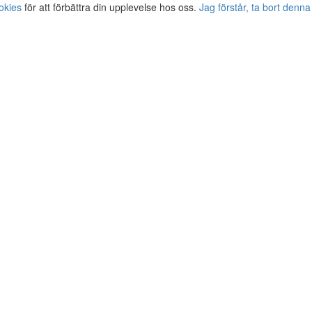
okies
för att förbättra din upplevelse hos oss.
Jag förstår, ta bort denna