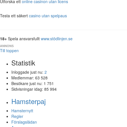
Utforska ett
online casinon utan licens
Testa ett säkert
casino utan spelpaus
18+
Spela ansvarsfullt
www.stödlinjen.se
ANNONS
Till toppen
Statistik
Inloggade just nu:
2
Medlemmar:
63 528
Besökare just nu:
1 751
Sidvisningar idag:
85 994
Hamsterpaj
Hamsternytt
Regler
Förslagslådan