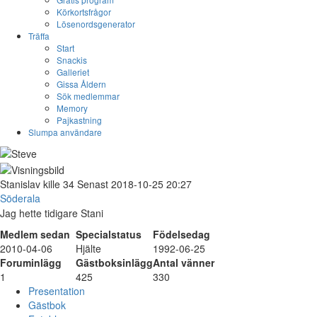
Körkortsfrågor
Lösenordsgenerator
Träffa
Start
Snackis
Galleriet
Gissa Åldern
Sök medlemmar
Memory
Pajkastning
Slumpa användare
Stanislav
kille
34
Senast 2018-10-25 20:27
Söderala
Jag hette tidigare Stani
Medlem sedan
Specialstatus
Födelsedag
2010-04-06
Hjälte
1992-06-25
Foruminlägg
Gästboksinlägg
Antal vänner
1
425
330
Presentation
Gästbok