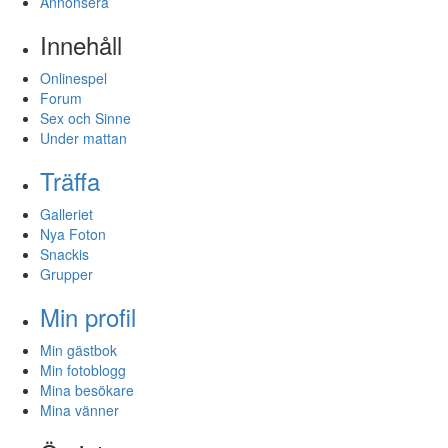
Annonsera
Innehåll
Onlinespel
Forum
Sex och Sinne
Under mattan
Träffa
Galleriet
Nya Foton
Snackis
Grupper
Min profil
Min gästbok
Min fotoblogg
Mina besökare
Mina vänner