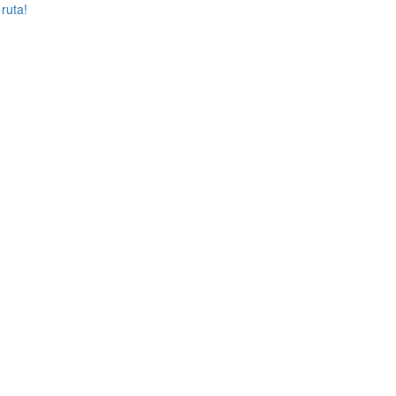
 ruta!