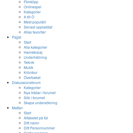
Filmklipp
Onlinespel
Kategorier
A till Ö
Mest populärt
Senast uppladdat
Allas favoriter
Pajjat
Start
Alla kategorier
Hamsterpaj
Underhållning
Teknik
Musik
Krönikor
Överbakat
Diskussionsforum
Kategorier
Nya trådar i forumet
Sök i forumet
Skapa undersökning
Mattan
Start
Alfabetet på tid
Ditt namn
Ditt Personnummer
Gratis program