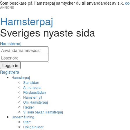
Som besökare på Hamsterpaj samtycker du till användandet av s.k.
co
ANNONS
Hamsterpaj
Sveriges nyaste sida
Hamsterpaj
Logga in
Registrera
Hamsterpaj
Startsidan
Annonsera
Förslagslådan
Hamsternytt
Om Hamsterpaj
Regler
Vi som bakar Hamsterpaj
Underhållning
Start
Roliga bilder