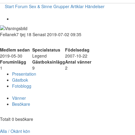
Start
Forum
Sex & Sinne
Grupper
Artiklar
Händelser
Fellanek7
tjej
18
Senast 2019-07-02 09:35
Medlem sedan
Specialstatus
Födelsedag
2019-05-30
Legend
2007-10-22
Foruminlägg
Gästboksinlägg
Antal vänner
1
9
2
Presentation
Gästbok
Fotoblogg
Vänner
Besökare
Totalt 0 besökare
Alla / Okänt kön