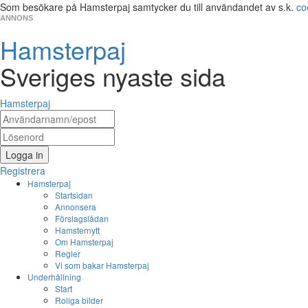
Som besökare på Hamsterpaj samtycker du till användandet av s.k.
co
ANNONS
Hamsterpaj
Sveriges nyaste sida
Hamsterpaj
Logga in
Registrera
Hamsterpaj
Startsidan
Annonsera
Förslagslådan
Hamsternytt
Om Hamsterpaj
Regler
Vi som bakar Hamsterpaj
Underhållning
Start
Roliga bilder