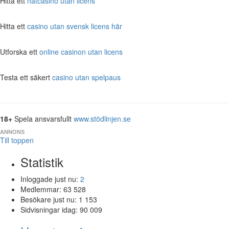
Hitta ett
nätcasino utan licens
Hitta ett
casino utan svensk licens här
Utforska ett
online casinon utan licens
Testa ett säkert
casino utan spelpaus
18+
Spela ansvarsfullt
www.stödlinjen.se
ANNONS
Till toppen
Statistik
Inloggade just nu:
2
Medlemmar:
63 528
Besökare just nu:
1 153
Sidvisningar idag:
90 009