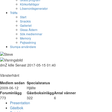
Körkortsfrågor
Lösenordsgenerator
Träffa
Start
Snackis
Galleriet
Gissa Åldern
Sök medlemmar
Memory
Pajkastning
Slumpa användare
dmZ
kille
Senast 2017-05-15 01:40
Vänsterhänt
Medlem sedan
Specialstatus
2009-06-12
Hjälte
Foruminlägg
Gästboksinlägg
Antal vänner
773
322
6
Presentation
Gästbok