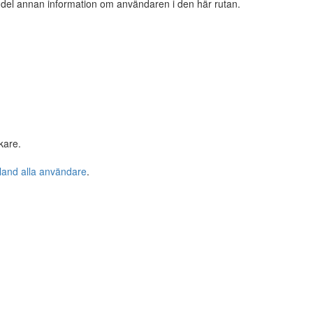
n del annan information om användaren i den här rutan.
kare.
bland alla användare
.