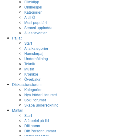
Filmklipp
Onlinespel
Kategorier
A till Ö
Mest populärt
Senast uppladdat
Allas favoriter
Pajjat
Start
Alla kategorier
Hamsterpaj
Underhållning
Teknik
Musik
Krönikor
Överbakat
Diskussionsforum
Kategorier
Nya trådar i forumet
Sök i forumet
Skapa undersökning
Mattan
Start
Alfabetet på tid
Ditt namn
Ditt Personnummer
Gratis program