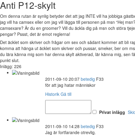
Anti P12-skylt
Om denna rutan är synlig betyder det att jag INTE vill ha jobbiga gäs
jag vill ha camsex eller om jag vill lägga till personen på msn “Hej msn?
camsexare? Är du en groomer? Vill du äckla dig på msn och störa tjejer 
pengar? Pssst, det är emot reglerna!
Det äcklet som skriver och frågar om sex och sådant kommer att bli 
komma att hänga ut äcklet som skriver och pussar, smeker, ber om msn
du lära känna mig som har denna skylt aktiverad, lär känna mig, sen 
punkt slut.
Inlägg: 226
2011-09-10 20:07
betedig
F33
för att jag hatar människor
Historik
Gå till
Privat inlägg
Ski
2011-09-10 14:28
betedig
F33
Jag är fortfarande otrevlig.