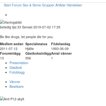
Start
Forum
Sex & Sinne
Grupper
Artiklar
Händelser
betedig
tjej
33
Senast 2019-07-02 17:35
Be like drugs, let people die for you.
Medlem sedan
Specialstatus
Födelsedag
2011-07-12
Hjälte
1993-06-09
Foruminlägg
Gästboksinlägg
Antal vänner
13
556
1
Presentation
Gästbok
Fotoblogg
Vänner
Besökare