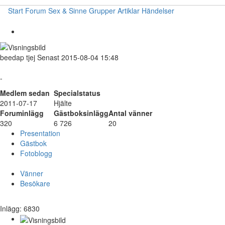
Start
Forum
Sex & Sinne
Grupper
Artiklar
Händelser
beedap
tjej
Senast 2015-08-04 15:48
-
Medlem sedan
Specialstatus
2011-07-17
Hjälte
Foruminlägg
Gästboksinlägg
Antal vänner
320
6 726
20
Presentation
Gästbok
Fotoblogg
Vänner
Besökare
Inlägg: 6830