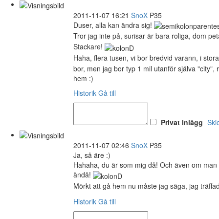
2011-11-07 16:21
SnoX
P35
Duser, alla kan ändra sig!
Tror jag inte på, surisar är bara roliga, dom p
Stackare!
Haha, flera tusen, vi bor bredvid varann, i sto
bor, men jag bor typ 1 mil utanför själva "city", 
hem :)
Historik
Gå till
Privat inlägg
Ski
2011-11-07 02:46
SnoX
P35
Ja, så äre :)
Hahaha, du är som mig då! Och även om man har 
ändå!
Mörkt att gå hem nu måste jag säga, jag träf
Historik
Gå till