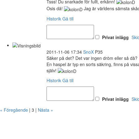
Tsss! Du snarkade för fullt, erkänn!
Osis då!
Jag är världens sämsta skåd
Historik
Gå till
Privat inlägg
Ski
2011-11-06 17:34
SnoX
P35
Säker på det? Det var ingen dröm eller så då? 
En haspel är typ en sorts säkring, finns på vissa 
själv!
Historik
Gå till
Privat inlägg
Ski
« Föregående
| 3 |
Nästa »