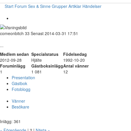
Start
Forum
Sex & Sinne
Grupper
Artiklar
Händelser
comeonbitch
33
Senast 2014-03-31 17:51
...
Medlem sedan
Specialstatus
Födelsedag
2012-09-28
Hjälte
1992-10-20
Foruminlägg
Gästboksinlägg
Antal vänner
1
1 081
12
Presentation
Gästbok
Fotoblogg
Vänner
Besökare
Inlägg: 361
« Föregående
| 2 |
Nästa »