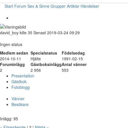
Start
Forum
Sex & Sinne
Grupper
Artiklar
Händelser
david_boy
kille
35
Senast 2019-03-24 09:29
Ingen status
Medlem sedan
Specialstatus
Födelsedag
2014-10-11
Hjälte
1991-02-15
Foruminlägg
Gästboksinlägg
Antal vänner
2
2 956
553
Presentation
Gästbok
Fotoblogg
Vänner
Besökare
Inlägg: 95
« Föregående
| 2 |
Nästa »