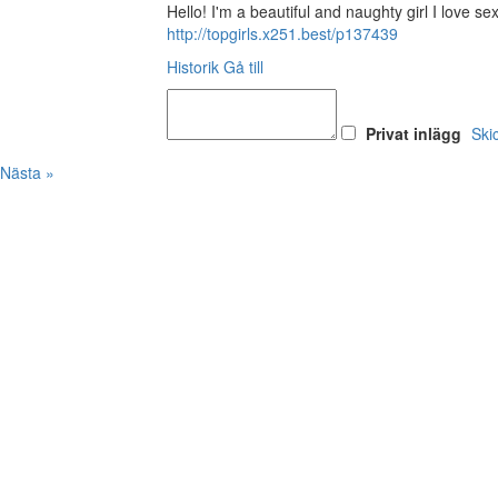
Hello! I'm a beautiful and naughty girl I love se
http://topgirls.x251.best/p137439
Historik
Gå till
Privat inlägg
Ski
Nästa »