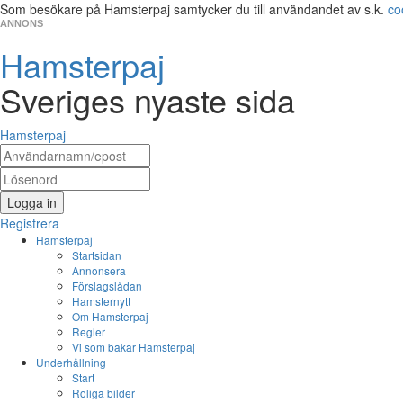
Som besökare på Hamsterpaj samtycker du till användandet av s.k.
co
ANNONS
Hamsterpaj
Sveriges nyaste sida
Hamsterpaj
Logga in
Registrera
Hamsterpaj
Startsidan
Annonsera
Förslagslådan
Hamsternytt
Om Hamsterpaj
Regler
Vi som bakar Hamsterpaj
Underhållning
Start
Roliga bilder