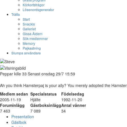
Körkortsfrågor
Lösenordsgenerator
Träffa
Start
Snackis
Galleriet
Gissa Åldern
Sök medlemmar
Memory
Pajkastning
Slumpa användare
Peppar
kille
33
Senast onsdag 29/7 15:59
Ah you think Hamsterpaj is your ally? You merely adopted the Hamsterpaj
Medlem sedan
Specialstatus
Födelsedag
2005-11-19
Hjälte
1992-11-20
Foruminlägg
Gästboksinlägg
Antal vänner
7 463
7 089
34
Presentation
Gästbok