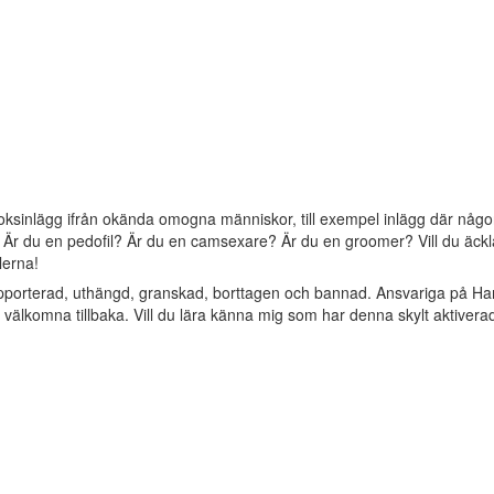
oksinlägg ifrån okända omogna människor, till exempel inlägg där någon 
? Är du en pedofil? Är du en camsexare? Är du en groomer? Vill du äckla 
lerna!
apporterad, uthängd, granskad, borttagen och bannad. Ansvariga på Ha
älkomna tillbaka. Vill du lära känna mig som har denna skylt aktivera