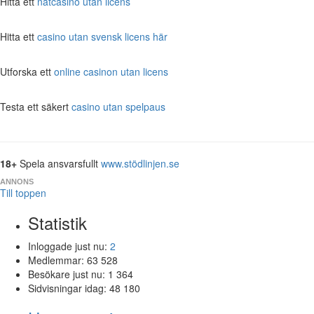
Hitta ett
nätcasino utan licens
Hitta ett
casino utan svensk licens här
Utforska ett
online casinon utan licens
Testa ett säkert
casino utan spelpaus
18+
Spela ansvarsfullt
www.stödlinjen.se
ANNONS
Till toppen
Statistik
Inloggade just nu:
2
Medlemmar:
63 528
Besökare just nu:
1 364
Sidvisningar idag:
48 180