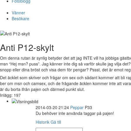
Fotoblogg
Vänner
Besökare
Anti P12-skylt
Om denna rutan är synlig betyder det att jag INTE vill ha jobbiga gästb
msn “Hej msn? puss”. Jag känner inte dig så varför skulle jag vilja det
snopp eller dina bröst och visa dem för pengar? Pssst, det är emot reg
Det äcklet som skriver och frågar om sex och sådant kommer att bli r
ber om msn och camsex, och de frågande äcklen kommer inte att vara v
är du borta ifrån pajen och därmed punkt slut.
Inlägg: 197
2014-03-20 21:24
Peppar
P33
Du behöver inte använda taggar på pajen!
Historik
Gå till