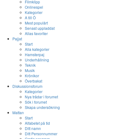
Filmklipp
Onlinespel
Kategorier
A till Ö
Mest populärt
Senast uppladdat
Allas favoriter
Pajjat
Start
Alla kategorier
Hamsterpaj
Underhållning
Teknik
Musik
Krönikor
Överbakat
Diskussionsforum
Kategorier
Nya trådar i forumet
Sök i forumet
Skapa undersökning
Mattan
Start
Alfabetet på tid
Ditt namn
Ditt Personnummer
Gratis program