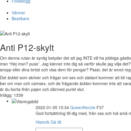
Fotoblogg
Vänner
Besökare
Anti P12-skylt
Om denna rutan är synlig betyder det att jag INTE vill ha jobbiga gästb
msn “Hej msn? puss”. Jag känner inte dig så varför skulle jag vilja det
snopp eller dina bröst och visa dem för pengar? Pssst, det är emot reg
Det äcklet som skriver och frågar om sex och sådant kommer att bli r
ber om msn och camsex, och de frågande äcklen kommer inte att vara v
är du borta ifrån pajen och därmed punkt slut.
Inlägg: 1339
2022-01-05 10:34
QueenKenzie
F37
God fortsättning till dig med, från oss och två små
Historik
Gå till