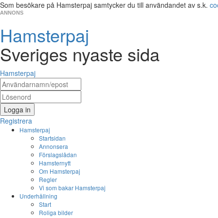
Som besökare på Hamsterpaj samtycker du till användandet av s.k.
co
ANNONS
Hamsterpaj
Sveriges nyaste sida
Hamsterpaj
Logga in
Registrera
Hamsterpaj
Startsidan
Annonsera
Förslagslådan
Hamsternytt
Om Hamsterpaj
Regler
Vi som bakar Hamsterpaj
Underhållning
Start
Roliga bilder