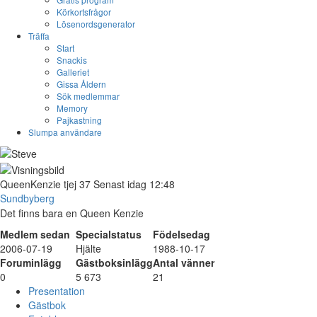
Körkortsfrågor
Lösenordsgenerator
Träffa
Start
Snackis
Galleriet
Gissa Åldern
Sök medlemmar
Memory
Pajkastning
Slumpa användare
QueenKenzie
tjej
37
Senast idag 12:48
Sundbyberg
Det finns bara en Queen Kenzie
Medlem sedan
Specialstatus
Födelsedag
2006-07-19
Hjälte
1988-10-17
Foruminlägg
Gästboksinlägg
Antal vänner
0
5 673
21
Presentation
Gästbok