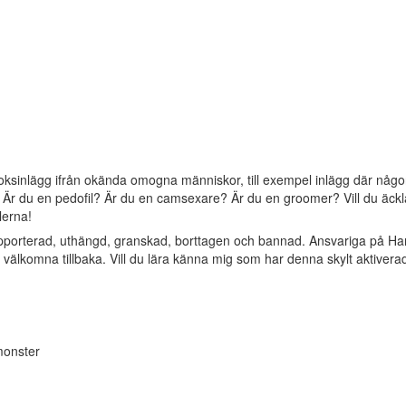
oksinlägg ifrån okända omogna människor, till exempel inlägg där någon 
? Är du en pedofil? Är du en camsexare? Är du en groomer? Vill du äckla 
lerna!
apporterad, uthängd, granskad, borttagen och bannad. Ansvariga på Ha
älkomna tillbaka. Vill du lära känna mig som har denna skylt aktivera
 monster