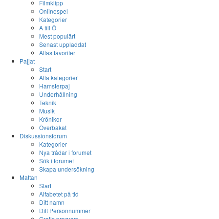
Filmklipp
Onlinespel
Kategorier
A till Ö
Mest populärt
Senast uppladdat
Allas favoriter
Pajjat
Start
Alla kategorier
Hamsterpaj
Underhållning
Teknik
Musik
Krönikor
Överbakat
Diskussionsforum
Kategorier
Nya trådar i forumet
Sök i forumet
Skapa undersökning
Mattan
Start
Alfabetet på tid
Ditt namn
Ditt Personnummer
Gratis program