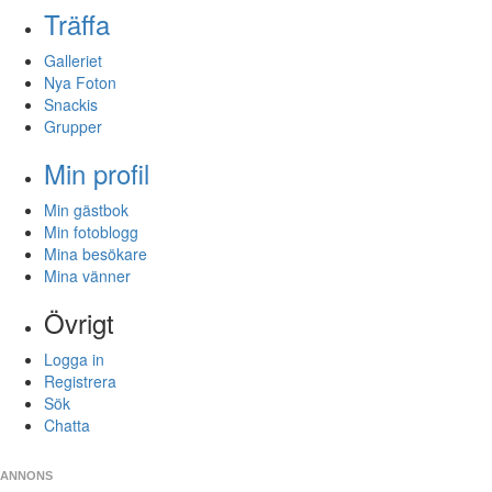
Träffa
Galleriet
Nya Foton
Snackis
Grupper
Min profil
Min gästbok
Min fotoblogg
Mina besökare
Mina vänner
Övrigt
Logga in
Registrera
Sök
Chatta
ANNONS