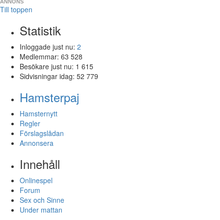
ANNONS
Till toppen
Statistik
Inloggade just nu:
2
Medlemmar:
63 528
Besökare just nu:
1 615
Sidvisningar idag:
52 779
Hamsterpaj
Hamsternytt
Regler
Förslagslådan
Annonsera
Innehåll
Onlinespel
Forum
Sex och Sinne
Under mattan