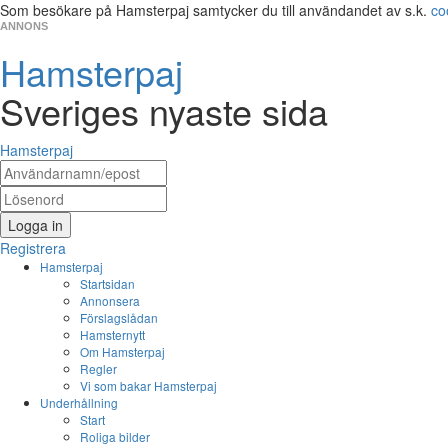
Som besökare på Hamsterpaj samtycker du till användandet av s.k.
co
ANNONS
Hamsterpaj
Sveriges nyaste sida
Hamsterpaj
Logga in
Registrera
Hamsterpaj
Startsidan
Annonsera
Förslagslådan
Hamsternytt
Om Hamsterpaj
Regler
Vi som bakar Hamsterpaj
Underhållning
Start
Roliga bilder