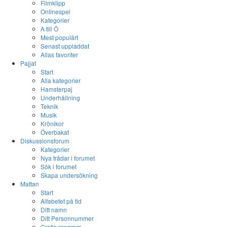
Filmklipp
Onlinespel
Kategorier
A till Ö
Mest populärt
Senast uppladdat
Allas favoriter
Pajjat
Start
Alla kategorier
Hamsterpaj
Underhållning
Teknik
Musik
Krönikor
Överbakat
Diskussionsforum
Kategorier
Nya trådar i forumet
Sök i forumet
Skapa undersökning
Mattan
Start
Alfabetet på tid
Ditt namn
Ditt Personnummer
Gratis program