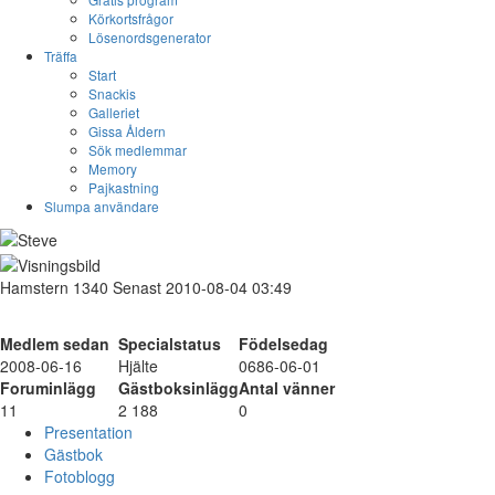
Körkortsfrågor
Lösenordsgenerator
Träffa
Start
Snackis
Galleriet
Gissa Åldern
Sök medlemmar
Memory
Pajkastning
Slumpa användare
Hamstern
1340
Senast 2010-08-04 03:49
Medlem sedan
Specialstatus
Födelsedag
2008-06-16
Hjälte
0686-06-01
Foruminlägg
Gästboksinlägg
Antal vänner
11
2 188
0
Presentation
Gästbok
Fotoblogg