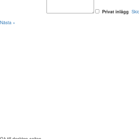
Privat inlägg
Ski
Nästa »
Gå till desktop-sajten