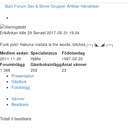
Start
Forum
Sex & Sinne
Grupper
Artiklar
Händelser
ErikAnkan
kille
29
Senast 2017-05-31 19:34
Fuck yolo! Hakuna matata is the words, bitches┌∩┐(◣_◢)┌∩┐
Medlem sedan
Specialstatus
Födelsedag
2011-11-20
Hjälte
1997-02-20
Foruminlägg
Gästboksinlägg
Antal vänner
1 368
202
23
Presentation
Gästbok
Fotoblogg
Vänner
Besökare
Totalt 0 besökare