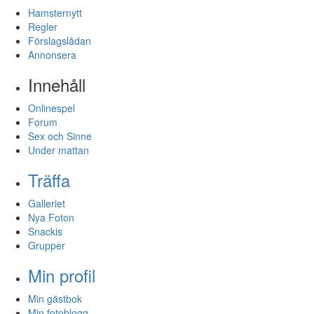
Hamsternytt
Regler
Förslagslådan
Annonsera
Innehåll
Onlinespel
Forum
Sex och Sinne
Under mattan
Träffa
Galleriet
Nya Foton
Snackis
Grupper
Min profil
Min gästbok
Min fotoblogg