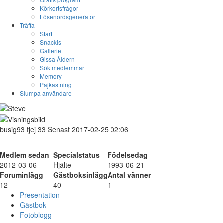
Körkortsfrågor
Lösenordsgenerator
Träffa
Start
Snackis
Galleriet
Gissa Åldern
Sök medlemmar
Memory
Pajkastning
Slumpa användare
busig93
tjej
33
Senast 2017-02-25 02:06
Medlem sedan
Specialstatus
Födelsedag
2012-03-06
Hjälte
1993-06-21
Foruminlägg
Gästboksinlägg
Antal vänner
12
40
1
Presentation
Gästbok
Fotoblogg