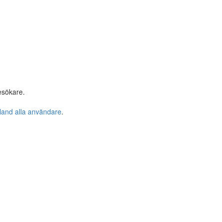
esökare.
bland alla användare
.