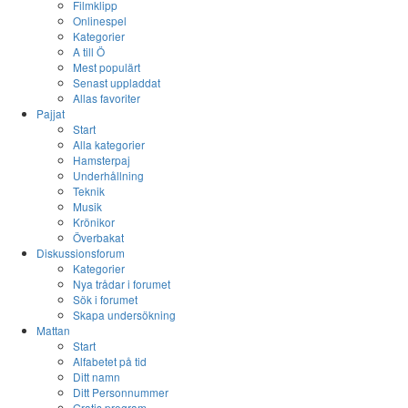
Filmklipp
Onlinespel
Kategorier
A till Ö
Mest populärt
Senast uppladdat
Allas favoriter
Pajjat
Start
Alla kategorier
Hamsterpaj
Underhållning
Teknik
Musik
Krönikor
Överbakat
Diskussionsforum
Kategorier
Nya trådar i forumet
Sök i forumet
Skapa undersökning
Mattan
Start
Alfabetet på tid
Ditt namn
Ditt Personnummer
Gratis program