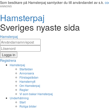
Som besökare på Hamsterpaj samtycker du till användandet av s.k.
co
ANNONS
Hamsterpaj
Sveriges nyaste sida
Hamsterpaj
Logga in
Registrera
Hamsterpaj
Startsidan
Annonsera
Förslagslådan
Hamsternytt
Om Hamsterpaj
Regler
Vi som bakar Hamsterpaj
Underhållning
Start
Roliga bilder