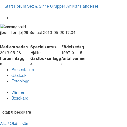
Start
Forum
Sex & Sinne
Grupper
Artiklar
Händelser
jjeennifer
tjej
29
Senast 2013-05-28 17:04
Medlem sedan
Specialstatus
Födelsedag
2013-05-28
Hjälte
1997-01-15
Foruminlägg
Gästboksinlägg
Antal vänner
0
4
0
Presentation
Gästbok
Fotoblogg
Vänner
Besökare
Totalt 0 besökare
Alla / Okänt kön