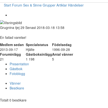
Start
Forum
Sex & Sinne
Grupper
Artiklar
Händelser
Grugnina
tjej
29
Senast 2018-03-18 13:58
En failad varelse!
Medlem sedan
Specialstatus
Födelsedag
2013-09-17
Hjälte
1996-09-28
Foruminlägg
Gästboksinlägg
Antal vänner
21
1 198
5
Presentation
Gästbok
Fotoblogg
Vänner
Besökare
Totalt 0 besökare