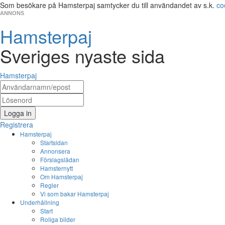
Som besökare på Hamsterpaj samtycker du till användandet av s.k.
co
ANNONS
Hamsterpaj
Sveriges nyaste sida
Hamsterpaj
Logga in
Registrera
Hamsterpaj
Startsidan
Annonsera
Förslagslådan
Hamsternytt
Om Hamsterpaj
Regler
Vi som bakar Hamsterpaj
Underhållning
Start
Roliga bilder