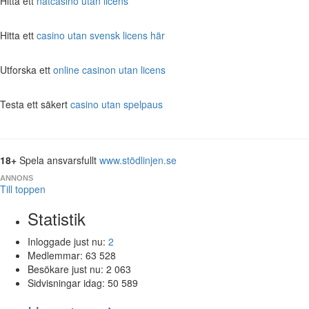
Hitta ett
nätcasino utan licens
Hitta ett
casino utan svensk licens här
Utforska ett
online casinon utan licens
Testa ett säkert
casino utan spelpaus
18+
Spela ansvarsfullt
www.stödlinjen.se
ANNONS
Till toppen
Statistik
Inloggade just nu:
2
Medlemmar:
63 528
Besökare just nu:
2 063
Sidvisningar idag:
50 589