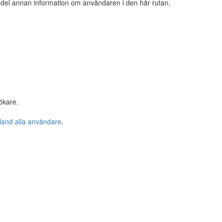
n del annan information om användaren i den här rutan.
ökare.
bland alla användare
.