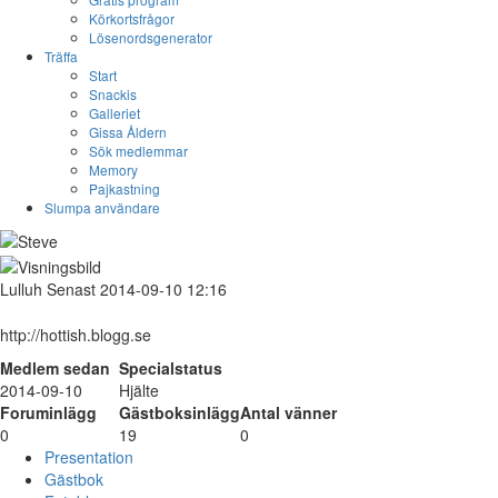
Körkortsfrågor
Lösenordsgenerator
Träffa
Start
Snackis
Galleriet
Gissa Åldern
Sök medlemmar
Memory
Pajkastning
Slumpa användare
Lulluh
Senast 2014-09-10 12:16
http://hottish.blogg.se
Medlem sedan
Specialstatus
2014-09-10
Hjälte
Foruminlägg
Gästboksinlägg
Antal vänner
0
19
0
Presentation
Gästbok