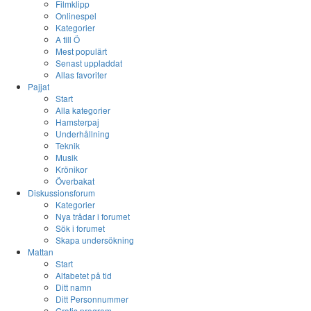
Filmklipp
Onlinespel
Kategorier
A till Ö
Mest populärt
Senast uppladdat
Allas favoriter
Pajjat
Start
Alla kategorier
Hamsterpaj
Underhållning
Teknik
Musik
Krönikor
Överbakat
Diskussionsforum
Kategorier
Nya trådar i forumet
Sök i forumet
Skapa undersökning
Mattan
Start
Alfabetet på tid
Ditt namn
Ditt Personnummer
Gratis program