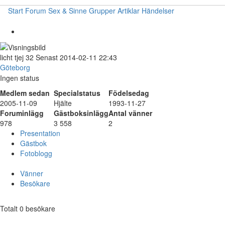
Start
Forum
Sex & Sinne
Grupper
Artiklar
Händelser
licht
tjej
32
Senast 2014-02-11 22:43
Göteborg
Ingen status
Medlem sedan
Specialstatus
Födelsedag
2005-11-09
Hjälte
1993-11-27
Foruminlägg
Gästboksinlägg
Antal vänner
978
3 558
2
Presentation
Gästbok
Fotoblogg
Vänner
Besökare
Totalt 0 besökare