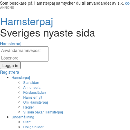
Som besökare på Hamsterpaj samtycker du till användandet av s.k.
co
ANNONS
Hamsterpaj
Sveriges nyaste sida
Hamsterpaj
Logga in
Registrera
Hamsterpaj
Startsidan
Annonsera
Förslagslådan
Hamsternytt
Om Hamsterpaj
Regler
Vi som bakar Hamsterpaj
Underhållning
Start
Roliga bilder