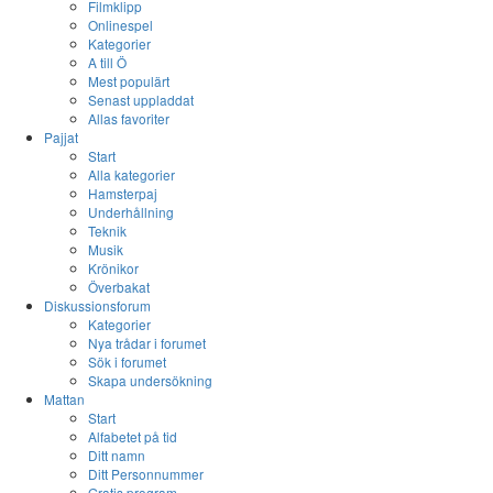
Filmklipp
Onlinespel
Kategorier
A till Ö
Mest populärt
Senast uppladdat
Allas favoriter
Pajjat
Start
Alla kategorier
Hamsterpaj
Underhållning
Teknik
Musik
Krönikor
Överbakat
Diskussionsforum
Kategorier
Nya trådar i forumet
Sök i forumet
Skapa undersökning
Mattan
Start
Alfabetet på tid
Ditt namn
Ditt Personnummer
Gratis program