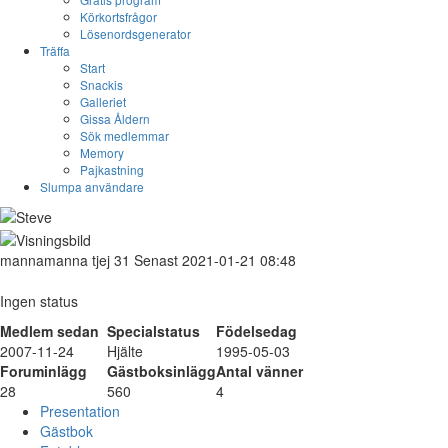
Körkortsfrågor
Lösenordsgenerator
Träffa
Start
Snackis
Galleriet
Gissa Åldern
Sök medlemmar
Memory
Pajkastning
Slumpa användare
mannamanna
tjej
31
Senast 2021-01-21 08:48
Ingen status
Medlem sedan
Specialstatus
Födelsedag
2007-11-24
Hjälte
1995-05-03
Foruminlägg
Gästboksinlägg
Antal vänner
28
560
4
Presentation
Gästbok