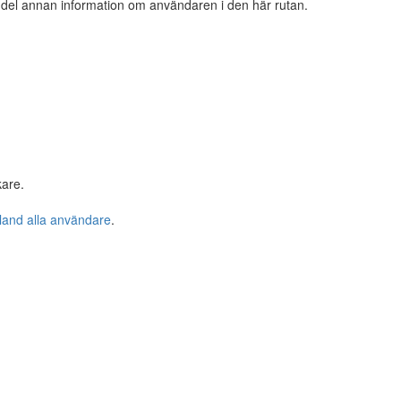
n del annan information om användaren i den här rutan.
kare.
bland alla användare
.