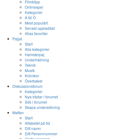
Filmklipp
Onlinespel
Kategorier
A till Ö
Mest populärt
Senast uppladdat
Allas favoriter
Pajjat
Start
Alla kategorier
Hamsterpaj
Underhållning
Teknik
Musik
Krönikor
Överbakat
Diskussionsforum
Kategorier
Nya trådar i forumet
Sök i forumet
Skapa undersökning
Mattan
Start
Alfabetet på tid
Ditt namn
Ditt Personnummer
Gratis program