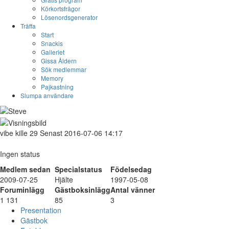
Körkortsfrågor
Lösenordsgenerator
Träffa
Start
Snackis
Galleriet
Gissa Åldern
Sök medlemmar
Memory
Pajkastning
Slumpa användare
vibe
kille
29
Senast 2016-07-06 14:17
Ingen status
Medlem sedan
Specialstatus
Födelsedag
2009-07-25
Hjälte
1997-05-08
Foruminlägg
Gästboksinlägg
Antal vänner
1 131
85
3
Presentation
Gästbok