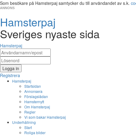
Som besökare på Hamsterpaj samtycker du till användandet av s.k.
co
ANNONS
Hamsterpaj
Sveriges nyaste sida
Hamsterpaj
Logga in
Registrera
Hamsterpaj
Startsidan
Annonsera
Förslagslådan
Hamsternytt
Om Hamsterpaj
Regler
Vi som bakar Hamsterpaj
Underhållning
Start
Roliga bilder