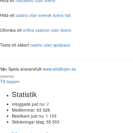
Hitta ett
nätcasino utan licens
Hitta ett
casino utan svensk licens här
Utforska ett
online casinon utan licens
Testa ett säkert
casino utan spelpaus
18+
Spela ansvarsfullt
www.stödlinjen.se
ANNONS
Till toppen
Statistik
Inloggade just nu:
2
Medlemmar:
63 528
Besökare just nu:
1 103
Sidvisningar idag:
55 553