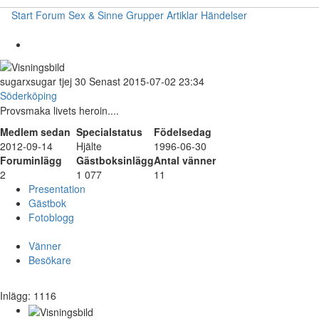
Start
Forum
Sex & Sinne
Grupper
Artiklar
Händelser
sugarxsugar
tjej
30
Senast 2015-07-02 23:34
Söderköping
Provsmaka livets heroin....
Medlem sedan
Specialstatus
Födelsedag
2012-09-14
Hjälte
1996-06-30
Foruminlägg
Gästboksinlägg
Antal vänner
2
1 077
11
Presentation
Gästbok
Fotoblogg
Vänner
Besökare
Inlägg: 1116