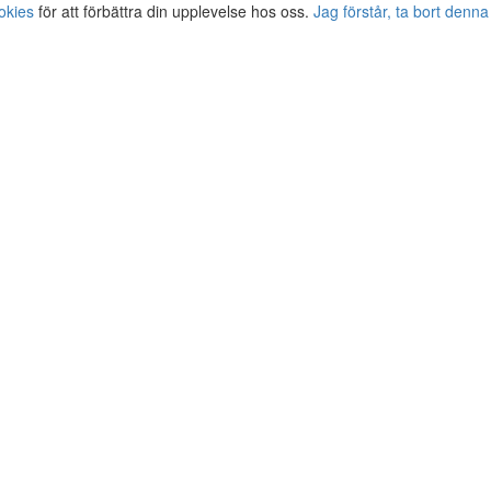
okies
för att förbättra din upplevelse hos oss.
Jag förstår, ta bort denna