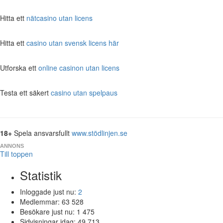
Hitta ett
nätcasino utan licens
Hitta ett
casino utan svensk licens här
Utforska ett
online casinon utan licens
Testa ett säkert
casino utan spelpaus
18+
Spela ansvarsfullt
www.stödlinjen.se
ANNONS
Till toppen
Statistik
Inloggade just nu:
2
Medlemmar:
63 528
Besökare just nu:
1 475
Sidvisningar idag:
49 713