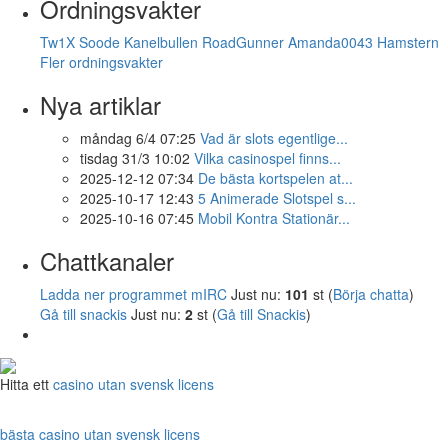
Ordningsvakter
Tw1X
Soode
Kanelbullen
RoadGunner
Amanda0043
Hamstern
Fler ordningsvakter
Nya artiklar
måndag 6/4 07:25
Vad är slots egentlige...
tisdag 31/3 10:02
Vilka casinospel finns...
2025-12-12 07:34
De bästa kortspelen at...
2025-10-17 12:43
5 Animerade Slotspel s...
2025-10-16 07:45
Mobil Kontra Stationär...
Chattkanaler
Ladda ner programmet mIRC
Just nu:
101
st (
Börja chatta
)
Gå till snackis
Just nu:
2
st (
Gå till Snackis
)
Hitta ett
casino utan svensk licens
bästa casino utan svensk licens