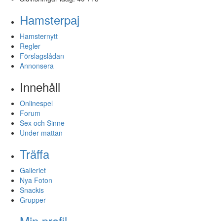
Hamsterpaj
Hamsternytt
Regler
Förslagslådan
Annonsera
Innehåll
Onlinespel
Forum
Sex och Sinne
Under mattan
Träffa
Galleriet
Nya Foton
Snackis
Grupper
Min profil