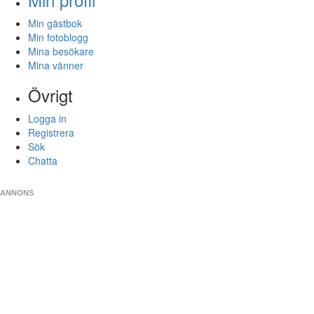
Min gästbok
Min fotoblogg
Mina besökare
Mina vänner
Övrigt
Logga in
Registrera
Sök
Chatta
ANNONS