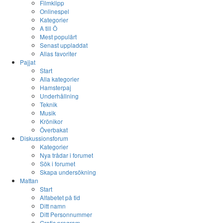
Filmklipp
Onlinespel
Kategorier
A till Ö
Mest populärt
Senast uppladdat
Allas favoriter
Pajjat
Start
Alla kategorier
Hamsterpaj
Underhållning
Teknik
Musik
Krönikor
Överbakat
Diskussionsforum
Kategorier
Nya trådar i forumet
Sök i forumet
Skapa undersökning
Mattan
Start
Alfabetet på tid
Ditt namn
Ditt Personnummer
Gratis program