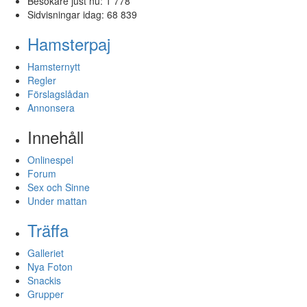
Besökare just nu:
1 778
Sidvisningar idag:
68 839
Hamsterpaj
Hamsternytt
Regler
Förslagslådan
Annonsera
Innehåll
Onlinespel
Forum
Sex och Sinne
Under mattan
Träffa
Galleriet
Nya Foton
Snackis
Grupper