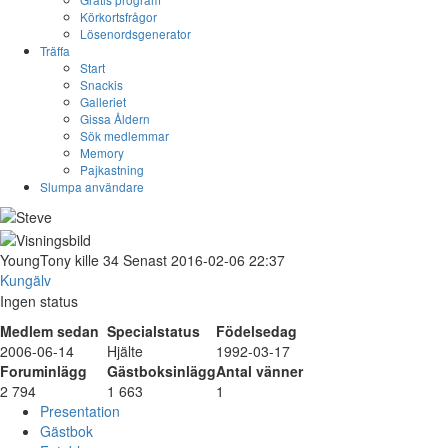
Körkortsfrågor
Lösenordsgenerator
Träffa
Start
Snackis
Galleriet
Gissa Åldern
Sök medlemmar
Memory
Pajkastning
Slumpa användare
YoungTony
kille
34
Senast 2016-02-06 22:37
Kungälv
Ingen status
Medlem sedan
Specialstatus
Födelsedag
2006-06-14
Hjälte
1992-03-17
Foruminlägg
Gästboksinlägg
Antal vänner
2 794
1 663
1
Presentation
Gästbok