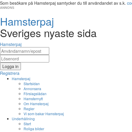
Som besökare på Hamsterpaj samtycker du till användandet av s.k.
co
ANNONS
Hamsterpaj
Sveriges nyaste sida
Hamsterpaj
Logga in
Registrera
Hamsterpaj
Startsidan
Annonsera
Förslagslådan
Hamsternytt
Om Hamsterpaj
Regler
Vi som bakar Hamsterpaj
Underhållning
Start
Roliga bilder