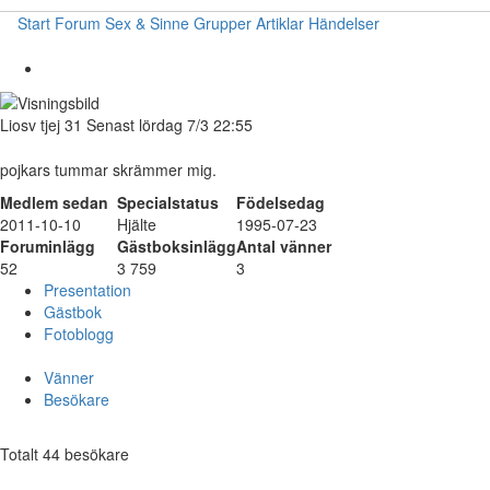
Start
Forum
Sex & Sinne
Grupper
Artiklar
Händelser
Liosv
tjej
31
Senast lördag 7/3 22:55
pojkars tummar skrämmer mig.
Medlem sedan
Specialstatus
Födelsedag
2011-10-10
Hjälte
1995-07-23
Foruminlägg
Gästboksinlägg
Antal vänner
52
3 759
3
Presentation
Gästbok
Fotoblogg
Vänner
Besökare
Totalt 44 besökare