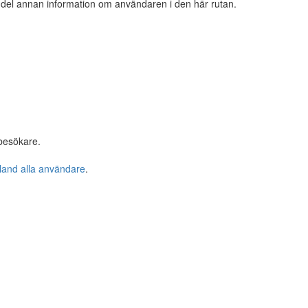
n del annan information om användaren i den här rutan.
besökare.
bland alla användare
.