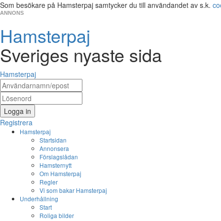
Som besökare på Hamsterpaj samtycker du till användandet av s.k.
co
ANNONS
Hamsterpaj
Sveriges nyaste sida
Hamsterpaj
Logga in
Registrera
Hamsterpaj
Startsidan
Annonsera
Förslagslådan
Hamsternytt
Om Hamsterpaj
Regler
Vi som bakar Hamsterpaj
Underhållning
Start
Roliga bilder