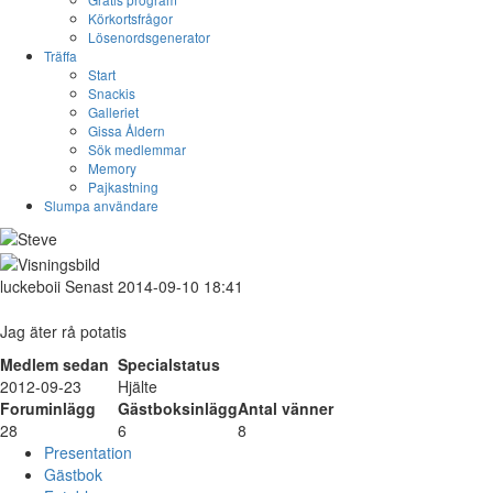
Körkortsfrågor
Lösenordsgenerator
Träffa
Start
Snackis
Galleriet
Gissa Åldern
Sök medlemmar
Memory
Pajkastning
Slumpa användare
luckeboii
Senast 2014-09-10 18:41
Jag äter rå potatis
Medlem sedan
Specialstatus
2012-09-23
Hjälte
Foruminlägg
Gästboksinlägg
Antal vänner
28
6
8
Presentation
Gästbok