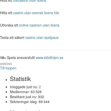
Hitta ett
nätcasino utan licens
Hitta ett
casino utan svensk licens här
Utforska ett
online casinon utan licens
Testa ett säkert
casino utan spelpaus
18+
Spela ansvarsfullt
www.stödlinjen.se
ANNONS
Till toppen
Statistik
Inloggade just nu:
2
Medlemmar:
63 528
Besökare just nu:
932
Sidvisningar idag:
89 644