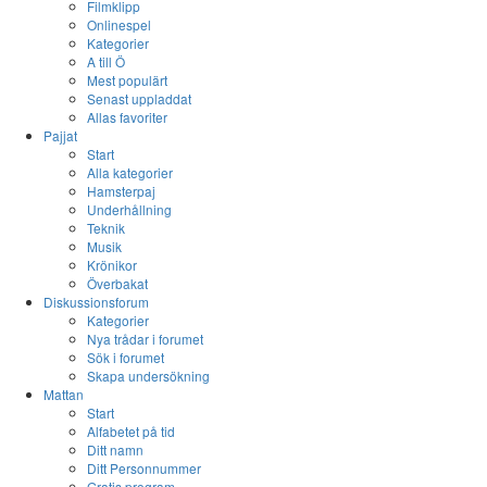
Filmklipp
Onlinespel
Kategorier
A till Ö
Mest populärt
Senast uppladdat
Allas favoriter
Pajjat
Start
Alla kategorier
Hamsterpaj
Underhållning
Teknik
Musik
Krönikor
Överbakat
Diskussionsforum
Kategorier
Nya trådar i forumet
Sök i forumet
Skapa undersökning
Mattan
Start
Alfabetet på tid
Ditt namn
Ditt Personnummer
Gratis program