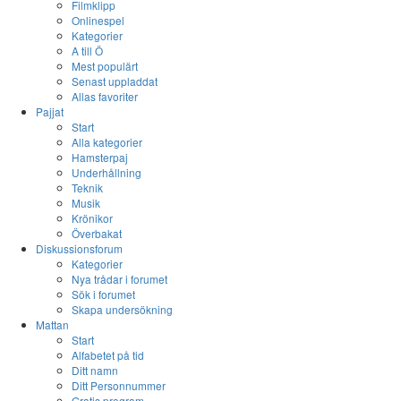
Filmklipp
Onlinespel
Kategorier
A till Ö
Mest populärt
Senast uppladdat
Allas favoriter
Pajjat
Start
Alla kategorier
Hamsterpaj
Underhållning
Teknik
Musik
Krönikor
Överbakat
Diskussionsforum
Kategorier
Nya trådar i forumet
Sök i forumet
Skapa undersökning
Mattan
Start
Alfabetet på tid
Ditt namn
Ditt Personnummer
Gratis program