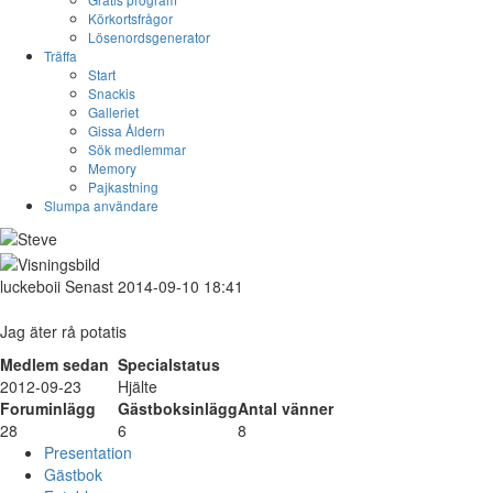
Körkortsfrågor
Lösenordsgenerator
Träffa
Start
Snackis
Galleriet
Gissa Åldern
Sök medlemmar
Memory
Pajkastning
Slumpa användare
luckeboii
Senast 2014-09-10 18:41
Jag äter rå potatis
Medlem sedan
Specialstatus
2012-09-23
Hjälte
Foruminlägg
Gästboksinlägg
Antal vänner
28
6
8
Presentation
Gästbok