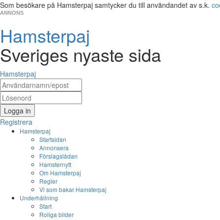
Som besökare på Hamsterpaj samtycker du till användandet av s.k.
co
ANNONS
Hamsterpaj
Sveriges nyaste sida
Hamsterpaj
Logga in
Registrera
Hamsterpaj
Startsidan
Annonsera
Förslagslådan
Hamsternytt
Om Hamsterpaj
Regler
Vi som bakar Hamsterpaj
Underhållning
Start
Roliga bilder