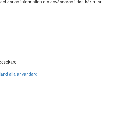
n del annan information om användaren i den här rutan.
besökare.
bland alla användare
.