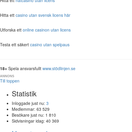
Hitta ett
nätcasino utan licens
Hitta ett
casino utan svensk licens här
Utforska ett
online casinon utan licens
Testa ett säkert
casino utan spelpaus
18+
Spela ansvarsfullt
www.stödlinjen.se
ANNONS
Till toppen
Statistik
Inloggade just nu:
3
Medlemmar:
63 529
Besökare just nu:
1 810
Sidvisningar idag:
40 369