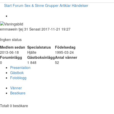
Start
Forum
Sex & Sinne
Grupper
Artiklar
Händelser
emmawein
tjej
31
Senast 2017-11-21 19:27
Ingken status
Medlem sedan
Specialstatus
Födelsedag
2013-06-18
Hjälte
1995-03-24
Foruminlägg
Gästboksinlägg
Antal vänner
0
1 848
52
Presentation
Gästbok
Fotoblogg
Vänner
Besökare
Totalt 0 besökare