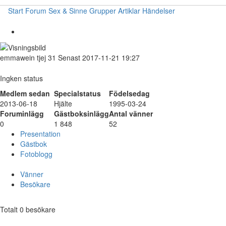
Start
Forum
Sex & Sinne
Grupper
Artiklar
Händelser
emmawein
tjej
31
Senast 2017-11-21 19:27
Ingken status
Medlem sedan
Specialstatus
Födelsedag
2013-06-18
Hjälte
1995-03-24
Foruminlägg
Gästboksinlägg
Antal vänner
0
1 848
52
Presentation
Gästbok
Fotoblogg
Vänner
Besökare
Totalt 0 besökare